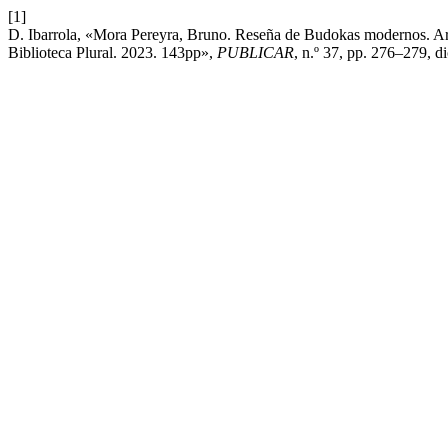
[1]
D. Ibarrola, «Mora Pereyra, Bruno. Reseña de Budokas modernos. Art
Biblioteca Plural. 2023. 143pp»,
PUBLICAR
, n.º 37, pp. 276–279, d