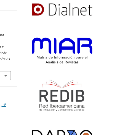
 una
a Y
tir de
p/revis
, nº