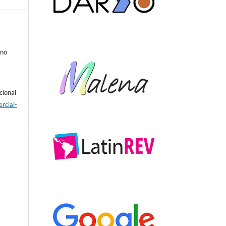
ino
cional
rcial-