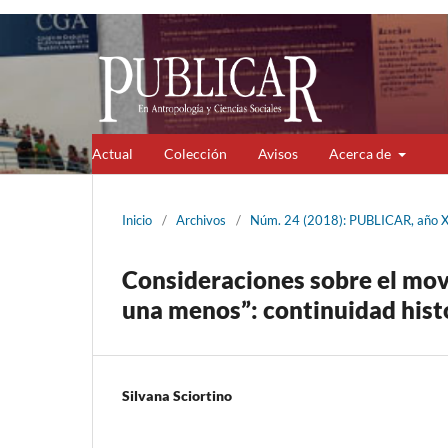
Actual
Colección
Avisos
Acerca de
Inicio
/
Archivos
/
Núm. 24 (2018): PUBLICAR, año XV
Consideraciones sobre el mov
una menos”: continuidad histó
Silvana Sciortino