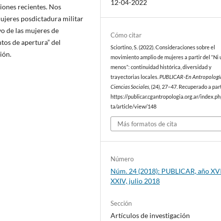
12-04-2022
iones recientes. Nos
ujeres posdictadura militar
vo de las mujeres de
Cómo citar
os de apertura” del
Sciortino, S. (2022). Consideraciones sobre el
ión.
movimiento amplio de mujeres a partir del “Ni
menos”: continuidad histórica, diversidad y
trayectorias locales.
PUBLICAR-En Antropologí
Ciencias Sociales
, (24), 27–47. Recuperado a par
https://publicar.cgantropologia.org.ar/index.ph
ta/article/view/148
Más formatos de cita
Número
Núm. 24 (2018): PUBLICAR, año XVI
XXIV, julio 2018
Sección
Artículos de investigación